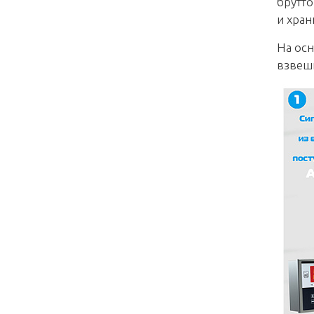
брутто
и хран
На осн
взвеш