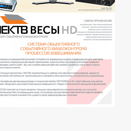
блица совместимости ЧЕКТВ ВЕСЫ с весовыми т
оизводителей:
зо-М: