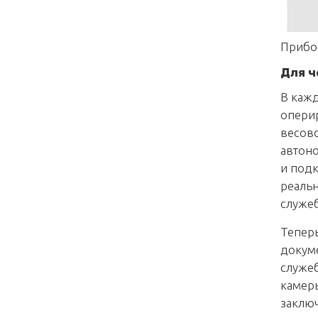
Прибор
Для ч
В кажд
опери
весово
автоно
и подк
реальн
служе
Теперь
докум
служеб
камеры
заключ