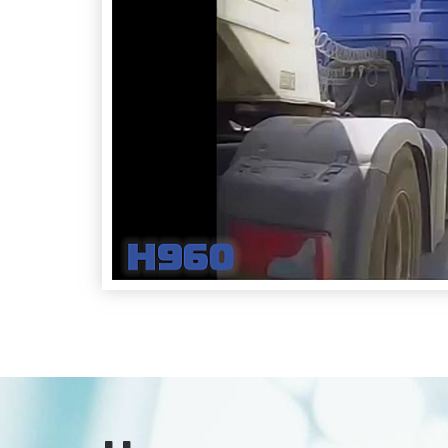
Нев
Все
НВТ
НВТ
НВТ
НВТ
ВСК
Сма
Эта
МИ
ВЕД
МИ 
Мик
М0