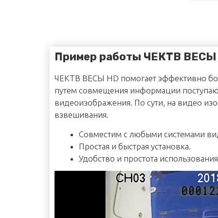
Все
CAS
cas
Пример работы ЧЕКТВ ВЕСЫ
CI-
DB
ЧЕКТВ ВЕСЫ HD помогает эффективно бо
DB-
путем совмещения информации поступающ
LP-
видеоизображения. По сути, на видео из
DL-
взвешивания.
NT-
CL-
Совместим с любыми системами в
CI-
Простая и быстрая установка.
Удобство и простота использования
Мас
Инд
МК
MK