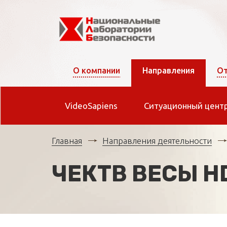
О компании
Направления
От
VideoSapiens
Ситуационный цент
Главная
Направления деятельности
ЧЕКТВ ВЕСЫ H