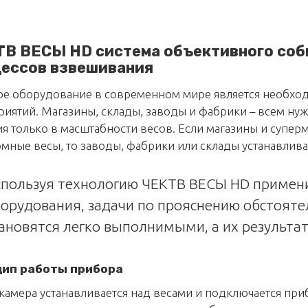
В ВЕСЫ HD система объективного соб
ессов взвешивания
ое оборудование в современном мире является необхо
иятий. Магазины, склады, заводы и фабрики – всем ну
я только в масштабности весов. Если магазины и супе
мные весы, то заводы, фабрики или склады устанавли
пользуя технологию ЧЕКТВ ВЕСЫ HD примени
орудования, задачи по прояснению обстоят
ановятся легко выполнимыми, а их результа
ип работы прибора
камера устанавливается над весами и подключается пр