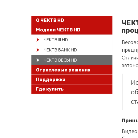
О ЧЕКТВ HD
ЧЕКТ
проц
Модели ЧЕКТВ HD
ЧЕКТВ III HD
Весов
предпр
ЧЕКТВ БАНК HD
Отличи
ЧЕКТВ ВЕСЫ HD
автоно
Отраслевые решения
Поддержка
Ис
Где купить
об
ст
Принц
Видео