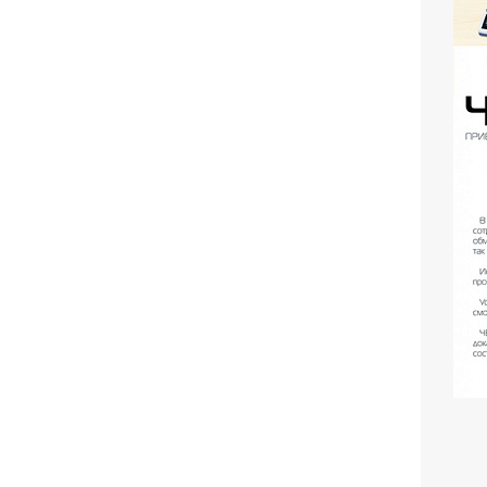
Та
пр
Тен