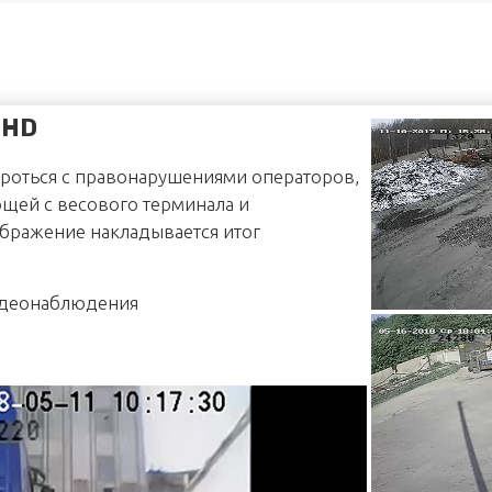
 терминалы
:
2001A
 HD
200A
-H
роться с правонарушениями операторов,
II
ей с весового терминала и
типа
ображение накладывается итог
типа
201
5000J
идеонаблюдения
6000
са К:
икатор SI 4D
-С
-R