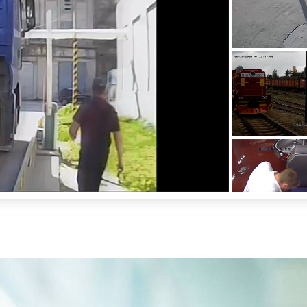
ские весы:
 автомобильные, вагонные, контейнерные, платформен
-1
-3
-5
-9
-ВД
рт вес:
-01
ДЛ:
А-08/12
ВДА/Е-7Е Я
росим:
601