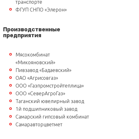
транспорте
ФГУП СНПО «Элерон»
Производственные
предприятия
Мясокомбинат
«Микояновский»
Пивзавод «Бадаевский»
ОАО «Агрисовгаз»
ООО «Газпромстройтеплица»
ООО «СеверАгроГаз»
Таганский ювелирный завод
1й подшипниковый завод
Самарский гипсовый комбинат
Самаравторцветмет