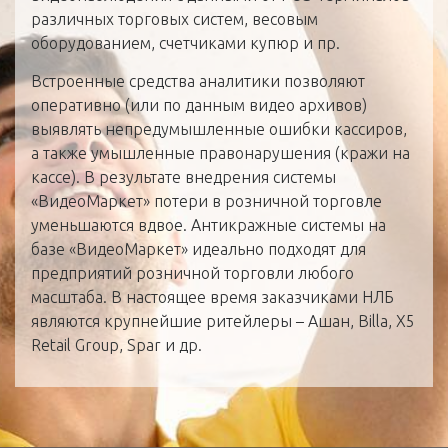
различных торговых систем, весовым
оборудованием, счетчиками купюр и пр.
Встроенные средства аналитики позволяют
оперативно (или по данным видео архивов)
выявлять непредумышленные ошибки кассиров,
а также умышленные правонарушения (кражи на
кассе). В результате внедрения системы
«ВидеоМаркет» потери в розничной торговле
уменьшаются вдвое. Антикражные системы на
базе «ВидеоМаркет» идеально подходят для
предприятий розничной торговли любого
масштаба. В настоящее время заказчиками НЛБ
являются крупнейшие ритейлеры – Ашан, Billa, X5
Retail Group, Spar и др.