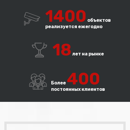
лиц как в аптеку в целом, так и в отдельные её
1400
помещения, а также помогает осуществлять учет
рабочего времени персонала.
объектов
реализуется ежегодно
Заказать
18
лет на рынке
400
Более
постоянных клиентов